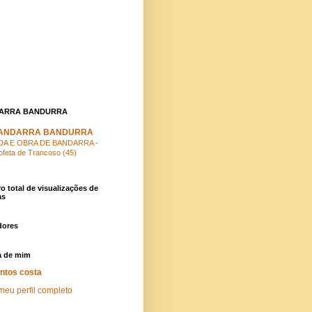
ARRA BANDURRA
ANDARRA BANDURRA
DA E OBRA DE BANDARRA -
ofeta de Trancoso (45)
 total de visualizações de
as
dores
a de mim
ntos costa
meu perfil completo