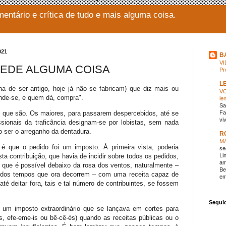
mentário e crítica de tudo e mais alguma coisa.
021
B
VI
PEDE ALGUMA COISA
Pr
L
ha de ser antigo, hoje já não se fabricam) que diz mais ou
VO
nde-se, e quem dá, compra".
le
Sa
 que são. Os maiores, para passarem despercebidos, até se
Fa
vi
sionais da traficância designam-se por lobistas, sem nada
o ser o arreganho da dentadura.
R
M
é que o pedido foi um imposto. À primeira vista, poderia
se
Li
ta contribuição, que havia de incidir sobre todos os pedidos,
am
 que é possível debaixo da rosa dos ventos, naturalmente –
Be
dos tempos que ora decorrem – com uma receita capaz de
em
té deitar fora, tais e tal número de contribuintes, se fossem
Segui
 um imposto extraordinário que se lançava em cortes para
as, efe-eme-is ou bê-cê-és) quando as receitas públicas ou o