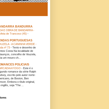
ANDARRA BANDURRA
DA E OBRA DE BANDARRA -
ofeta de Trancoso (45)
-
ENDAS PORTUGUESAS
UZELA - A CANINHA VERDE -
nda nº 73
-
Texto e desenho de
ntos Costa Na localidade de
taunços, concelho de Vouzela,
via um mouro ch...
OMANCES POLICIAIS
ARCADA A FOGO
-
Este é o
gundo romance da série Ralph
ndsey, escrito pelo autor norte-
ericano, de Boston, Ben
nson. Embora o título original,
 inglês, seja "The ...
dores