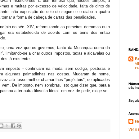
avam insuficientes.
É bom lembrar que, nesses tempos, à
imas e multas por excesso de velocidade, falta de cinto de
lante, não exposição do selo do seguro e o diabo a quatro
a tomar a forma de cabeça de cartaz das penalidades.
incípio do séc. XIV, reformulando as primeiras derramas ou o
agar era estabelecida de acordo com os bens dos então
ode.
so, uma vez que os governos, tanto da Monarquia como da
BAND
r”, limitando-se a criar outros impostos, taxas e alcavalas ou
dos já existentes.
B
VI
am imposto - continuam na moda, sem código, posturas e
Pr
com algumas palmadinhas nas costas. Mudaram de nome,
lvez até fosse melhor chamar-lhes "projécteis", se aplicados
Número
aí vem. De imposto, nem sombras. Isto quer dizer que, para a
págin
ssou a ter outra filosofia literal: em vez de pedir, exige-se.
Segui
Acerc
sa
Ver o 