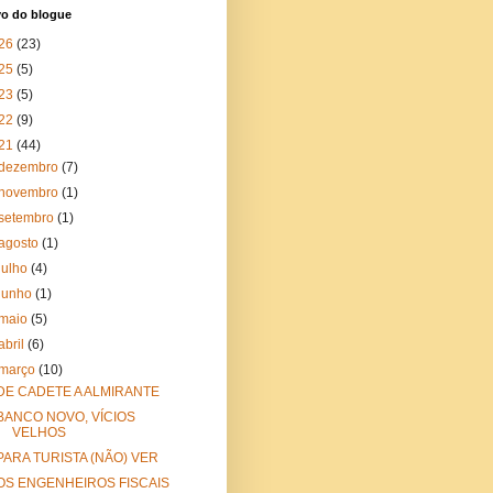
vo do blogue
26
(23)
25
(5)
23
(5)
22
(9)
21
(44)
dezembro
(7)
novembro
(1)
setembro
(1)
agosto
(1)
julho
(4)
junho
(1)
maio
(5)
abril
(6)
março
(10)
DE CADETE A ALMIRANTE
BANCO NOVO, VÍCIOS
VELHOS
PARA TURISTA (NÃO) VER
OS ENGENHEIROS FISCAIS