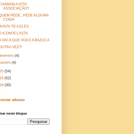
CHAMAM A ISTO
ASSOCIAÇÃO?
QUEM PEDE...PEDE ALGUMA
COISA
JUNTA-TE A ELES
O ICONOCLASTA
A VACA QUE VOA E A BAZUCA
OUTRA VEZ?!
fevereiro
(4)
janeiro
(4)
20
(54)
19
(52)
18
(30)
nciar abuso
sar neste blogue