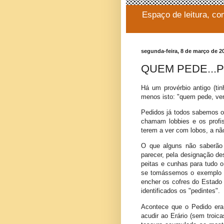
Espaço de leitura, co
segunda-feira, 8 de março de 2
QUEM PEDE...
Há um provérbio antigo (tin
menos isto: "quem pede, ve
Pedidos já todos sabemos o
chamam lobbies e os profis
terem a ver com lobos, a nã
O que alguns não saberão 
parecer, pela designação des
peitas e cunhas para tudo o
se tomássemos o exemplo 
encher os cofres do Estado a
identificados os "pedintes".
Acontece que o Pedido era
acudir ao Erário (sem troic