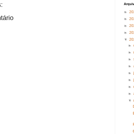
:
Arqui
►
20
tário
►
20
►
20
►
20
▼
20
►
►
►
►
►
►
►
►
▼