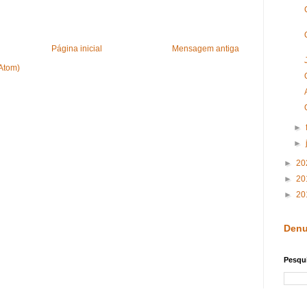
Página inicial
Mensagem antiga
(Atom)
►
►
►
20
►
20
►
20
Denu
Pesqui