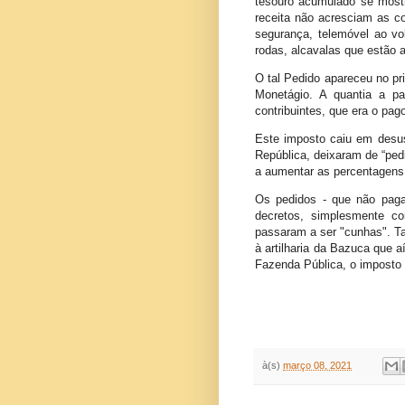
tesouro acumulado se mostr
receita não acresciam as co
segurança, telemóvel ao vo
rodas, alcavalas que estão 
O tal Pedido apareceu no pr
Monetágio. A quantia a p
contribuintes, que era o pag
Este imposto caiu em desu
República, deixaram de “pedi
a aumentar as percentagens 
Os pedidos - que não pag
decretos, simplesmente 
passaram a ser "cunhas". Ta
à artilharia da Bazuca que 
Fazenda Pública, o imposto pa
à(s)
março 08, 2021